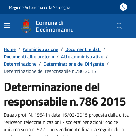
Vai ai contenuti
Vai al Footer
Regione Autonoma della Sardegna
Comune di
Decimomannu
Home
/
Amministrazione
/
Documenti e dati
/
Documenti albo pretorio
/
Atto amministrativo
/
Determinazione
/
Determinazione del Dirigente
/
Determinazione del responsabile n.786 2015
Determinazione del
responsabile n.786 2015
Dettaglio del documento
Duaap prot. N. 1864 in data 16/02/2015 proposta dalla ditta
"ericsson telecomunicazioni - societa' per azioni" codice
univoco suap n. 572 - provvedimento finale a seguito della