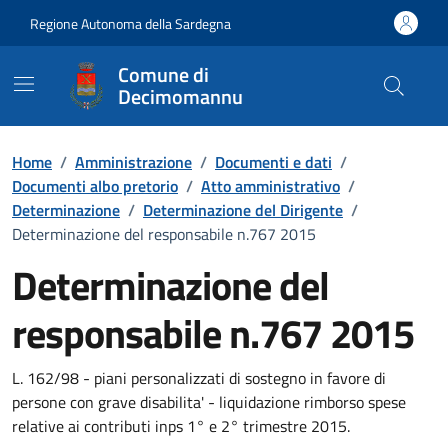
Vai ai contenuti
Vai al Footer
Regione Autonoma della Sardegna
Comune di
Decimomannu
Home
/
Amministrazione
/
Documenti e dati
/
Documenti albo pretorio
/
Atto amministrativo
/
Determinazione
/
Determinazione del Dirigente
/
Determinazione del responsabile n.767 2015
Determinazione del
responsabile n.767 2015
Dettaglio del documento
L. 162/98 - piani personalizzati di sostegno in favore di
persone con grave disabilita' - liquidazione rimborso spese
relative ai contributi inps 1° e 2° trimestre 2015.