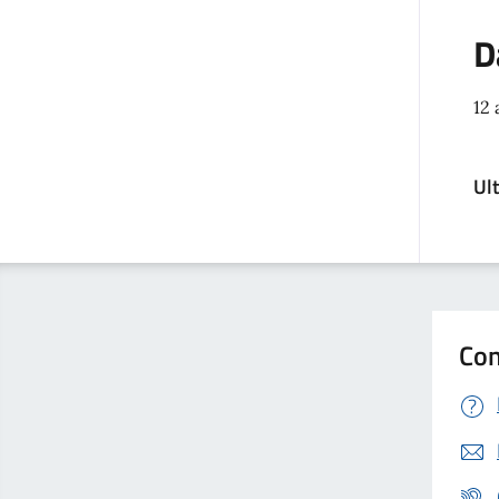
D
12 
Ul
Con