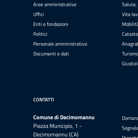
Aree amministrative
Salute,
Uffici
Vita la
Enti e fondazioni
Mobilità
Politici
Catasto
Personale amministrativo
Anagraf
Documenti e dati
Turism
Giustiz
CONTATTI
Comune di Decimomannu
Domand
Piazza Municipio, 1 -
Segnala
Decimomannu (CA)
Prenot