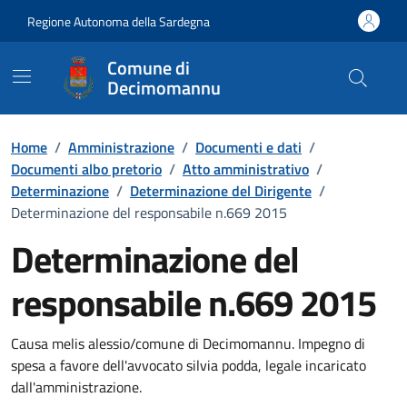
Vai ai contenuti
Vai al Footer
Regione Autonoma della Sardegna
Comune di
Decimomannu
Home
/
Amministrazione
/
Documenti e dati
/
Documenti albo pretorio
/
Atto amministrativo
/
Determinazione
/
Determinazione del Dirigente
/
Determinazione del responsabile n.669 2015
Determinazione del
responsabile n.669 2015
Dettaglio del documento
Causa melis alessio/comune di Decimomannu. Impegno di
spesa a favore dell'avvocato silvia podda, legale incaricato
dall'amministrazione.