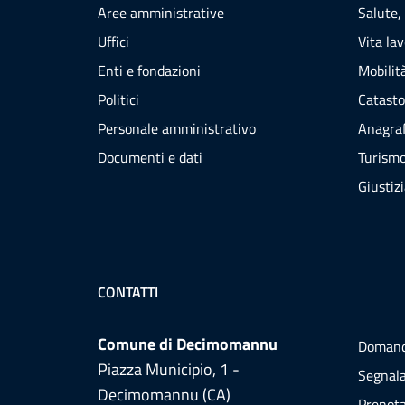
Aree amministrative
Salute,
Uffici
Vita la
Enti e fondazioni
Mobilità
Politici
Catasto
Personale amministrativo
Anagraf
Documenti e dati
Turism
Giustiz
CONTATTI
Comune di Decimomannu
Domand
Piazza Municipio, 1 -
Segnala
Decimomannu (CA)
Prenot