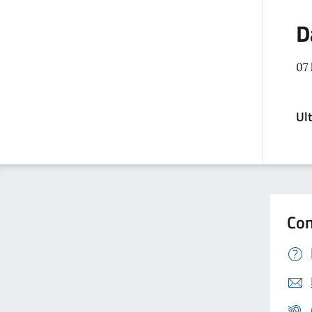
D
07 
Ul
Con