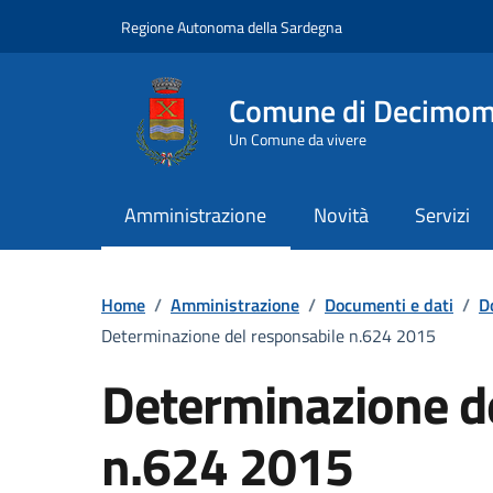
Vai ai contenuti
Vai al Footer
Regione Autonoma della Sardegna
Comune di Decimo
Un Comune da vivere
Amministrazione
Novità
Servizi
Home
/
Amministrazione
/
Documenti e dati
/
D
Determinazione del responsabile n.624 2015
Determinazione d
n.624 2015