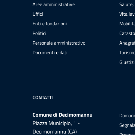
Aree amministrative
Salute,
Uffici
Vita la
Enti e fondazioni
Mobilità
Politici
Catasto
Personale amministrativo
Anagraf
Documenti e dati
Turism
Giustiz
CONTATTI
Comune di Decimomannu
Domand
Piazza Municipio, 1 -
Segnala
Decimomannu (CA)
Prenot