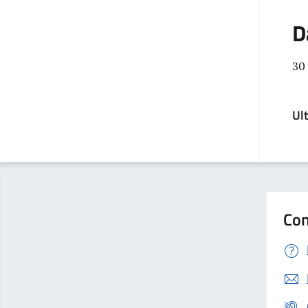
D
30
Ul
Con