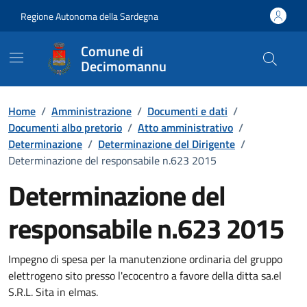
Vai ai contenuti
Vai al Footer
Regione Autonoma della Sardegna
Comune di
Decimomannu
Home
/
Amministrazione
/
Documenti e dati
/
Documenti albo pretorio
/
Atto amministrativo
/
Determinazione
/
Determinazione del Dirigente
/
Determinazione del responsabile n.623 2015
Determinazione del
responsabile n.623 2015
Dettaglio del documento
Impegno di spesa per la manutenzione ordinaria del gruppo
elettrogeno sito presso l'ecocentro a favore della ditta sa.el
S.R.L. Sita in elmas.