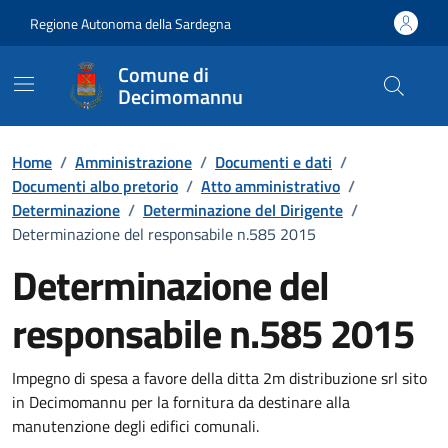
Vai ai contenuti
Vai al Footer
Regione Autonoma della Sardegna
Comune di
Decimomannu
Home
/
Amministrazione
/
Documenti e dati
/
Documenti albo pretorio
/
Atto amministrativo
/
Determinazione
/
Determinazione del Dirigente
/
Determinazione del responsabile n.585 2015
Determinazione del
responsabile n.585 2015
Dettaglio del documento
Impegno di spesa a favore della ditta 2m distribuzione srl sito
in Decimomannu per la fornitura da destinare alla
manutenzione degli edifici comunali.