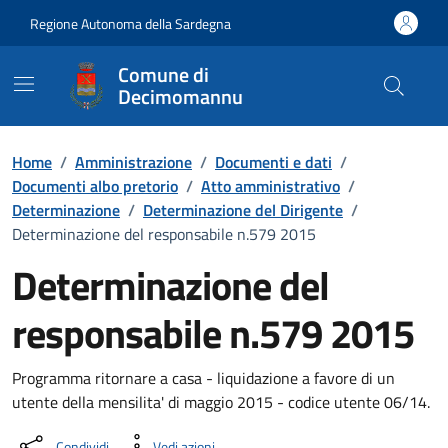
Vai ai contenuti
Vai al Footer
Regione Autonoma della Sardegna
Comune di
Decimomannu
Home
/
Amministrazione
/
Documenti e dati
/
Documenti albo pretorio
/
Atto amministrativo
/
Determinazione
/
Determinazione del Dirigente
/
Determinazione del responsabile n.579 2015
Determinazione del
responsabile n.579 2015
Dettaglio del documento
Programma ritornare a casa - liquidazione a favore di un
utente della mensilita' di maggio 2015 - codice utente 06/14.
Condividi
Vedi azioni