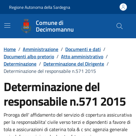
Vai ai contenuti
Vai al Footer
Regione Autonoma della Sardegna
Comune di
Decimomannu
Home
/
Amministrazione
/
Documenti e dati
/
Documenti albo pretorio
/
Atto amministrativo
/
Determinazione
/
Determinazione del Dirigente
/
Determinazione del responsabile n.571 2015
Determinazione del
responsabile n.571 2015
Dettaglio del documento
Proroga dell' affidamento del servizio di copertura assicurativa
per la responsabilita' civile verso terzi e dipendenti a favore di
tola e assicurazioni di caterina tola & c snc agenzia generale