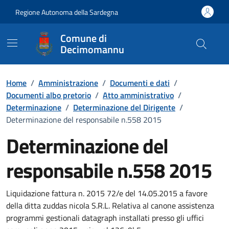
Vai ai contenuti
Vai al Footer
Regione Autonoma della Sardegna
Comune di
Decimomannu
Home
/
Amministrazione
/
Documenti e dati
/
Documenti albo pretorio
/
Atto amministrativo
/
Determinazione
/
Determinazione del Dirigente
/
Determinazione del responsabile n.558 2015
Determinazione del
responsabile n.558 2015
Dettaglio del documento
Liquidazione fattura n. 2015 72/e del 14.05.2015 a favore
della ditta zuddas nicola S.R.L. Relativa al canone assistenza
programmi gestionali datagraph installati presso gli uffici