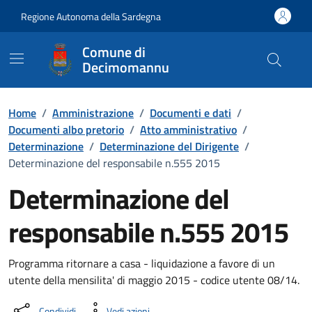
Vai ai contenuti
Vai al Footer
Regione Autonoma della Sardegna
Comune di
Decimomannu
Home
/
Amministrazione
/
Documenti e dati
/
Documenti albo pretorio
/
Atto amministrativo
/
Determinazione
/
Determinazione del Dirigente
/
Determinazione del responsabile n.555 2015
Determinazione del
responsabile n.555 2015
Dettaglio del documento
Programma ritornare a casa - liquidazione a favore di un
utente della mensilita' di maggio 2015 - codice utente 08/14.
Condividi
Vedi azioni