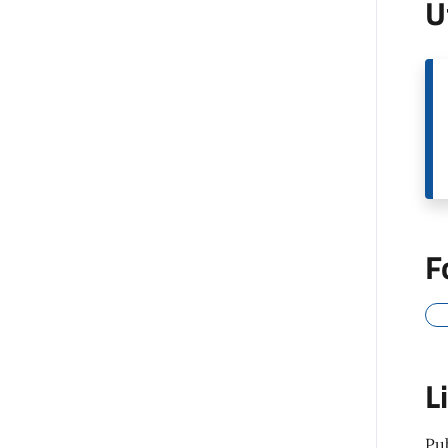
U
F
L
Pu