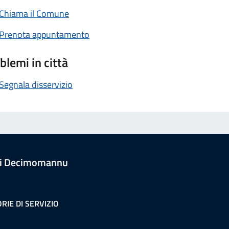
Chiama il Comune
Prenota appuntamento
blemi in città
Segnala disservizio
i Decimomannu
RIE DI SERVIZIO