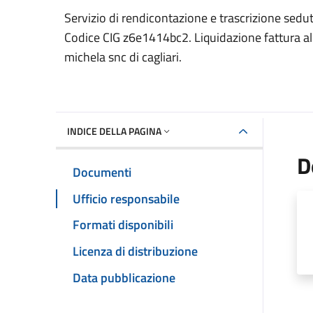
Dettaglio del documento
Servizio di rendicontazione e trascrizione sedut
Codice CIG z6e1414bc2. Liquidazione fattura all
michela snc di cagliari.
INDICE DELLA PAGINA
D
Documenti
Ufficio responsabile
Formati disponibili
Licenza di distribuzione
Data pubblicazione