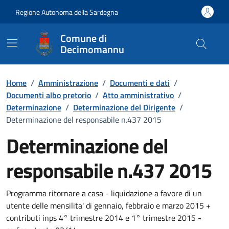
Vai ai contenuti
Vai al Footer
Regione Autonoma della Sardegna
Comune di
Decimomannu
Home
/
Amministrazione
/
Documenti e dati
/
Documenti albo pretorio
/
Atto amministrativo
/
Determinazione
/
Determinazione del Dirigente
/
Determinazione del responsabile n.437 2015
Determinazione del
responsabile n.437 2015
Dettaglio del documento
Programma ritornare a casa - liquidazione a favore di un
utente delle mensilita' di gennaio, febbraio e marzo 2015 +
contributi inps 4° trimestre 2014 e 1° trimestre 2015 -