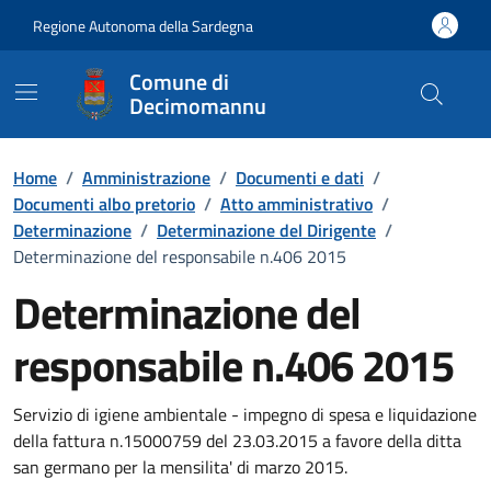
Vai ai contenuti
Vai al Footer
Regione Autonoma della Sardegna
Comune di
Decimomannu
Home
/
Amministrazione
/
Documenti e dati
/
Documenti albo pretorio
/
Atto amministrativo
/
Determinazione
/
Determinazione del Dirigente
/
Determinazione del responsabile n.406 2015
Determinazione del
responsabile n.406 2015
Dettaglio del documento
Servizio di igiene ambientale - impegno di spesa e liquidazione
della fattura n.15000759 del 23.03.2015 a favore della ditta
san germano per la mensilita' di marzo 2015.