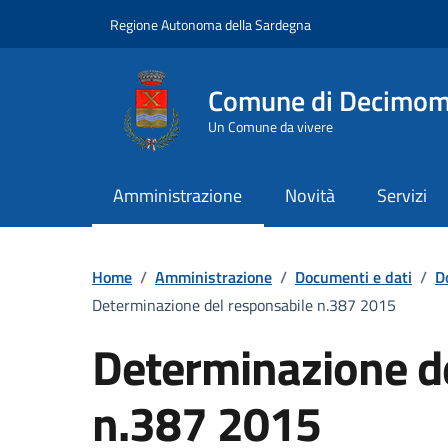
Vai ai contenuti
Vai al Footer
Regione Autonoma della Sardegna
Comune di Decimo
Un Comune da vivere
Amministrazione
Novità
Servizi
Home
/
Amministrazione
/
Documenti e dati
/
D
Determinazione del responsabile n.387 2015
Determinazione d
n.387 2015