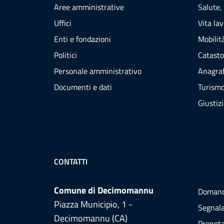
Aree amministrative
Salute,
Uffici
Vita la
Enti e fondazioni
Mobilità
Politici
Catasto
Personale amministrativo
Anagraf
Documenti e dati
Turism
Giustiz
CONTATTI
Comune di Decimomannu
Domand
Piazza Municipio, 1 -
Segnala
Decimomannu (CA)
Prenot