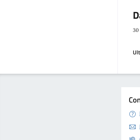
D
30 
Ul
Con