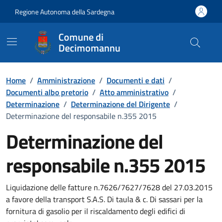
Vai ai contenuti
Vai al Footer
Regione Autonoma della Sardegna
Comune di
Decimomannu
Home
/
Amministrazione
/
Documenti e dati
/
Documenti albo pretorio
/
Atto amministrativo
/
Determinazione
/
Determinazione del Dirigente
/
Determinazione del responsabile n.355 2015
Determinazione del
responsabile n.355 2015
Dettaglio del documento
Liquidazione delle fatture n.7626/7627/7628 del 27.03.2015
a favore della transport S.A.S. Di taula & c. Di sassari per la
fornitura di gasolio per il riscaldamento degli edifici di