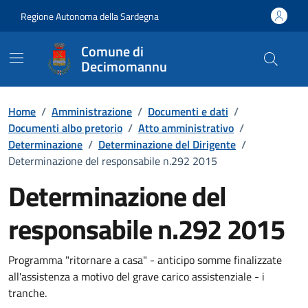
Vai ai contenuti
Vai al Footer
Regione Autonoma della Sardegna
Comune di
Decimomannu
Home
/
Amministrazione
/
Documenti e dati
/
Documenti albo pretorio
/
Atto amministrativo
/
Determinazione
/
Determinazione del Dirigente
/
Determinazione del responsabile n.292 2015
Determinazione del
responsabile n.292 2015
Dettaglio del documento
Programma "ritornare a casa" - anticipo somme finalizzate
all'assistenza a motivo del grave carico assistenziale - i
tranche.