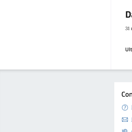
D
31
Ul
Con