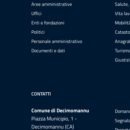
Aree amministrative
Salute,
Uffici
Vita la
Enti e fondazioni
Mobilità
Politici
Catasto
Personale amministrativo
Anagraf
Documenti e dati
Turism
Giustiz
CONTATTI
Comune di Decimomannu
Domand
Piazza Municipio, 1 -
Segnala
Decimomannu (CA)
Prenot