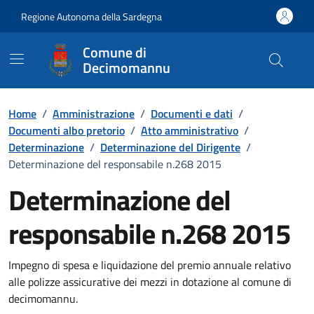
Vai ai contenuti
Vai al Footer
Regione Autonoma della Sardegna
Comune di
Decimomannu
Home
/
Amministrazione
/
Documenti e dati
/
Documenti albo pretorio
/
Atto amministrativo
/
Determinazione
/
Determinazione del Dirigente
/
Determinazione del responsabile n.268 2015
Determinazione del
responsabile n.268 2015
Dettaglio del documento
Impegno di spesa e liquidazione del premio annuale relativo
alle polizze assicurative dei mezzi in dotazione al comune di
decimomannu.