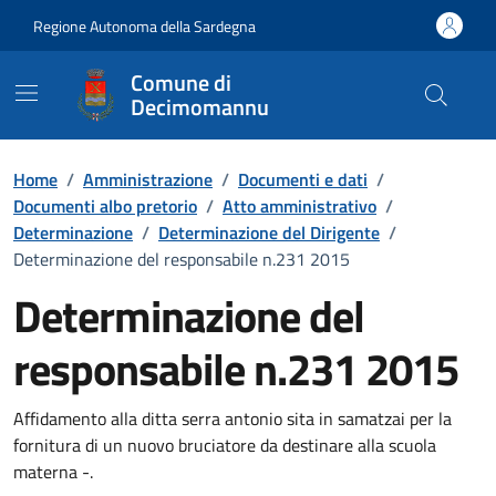
Vai ai contenuti
Vai al Footer
Regione Autonoma della Sardegna
Comune di
Decimomannu
Home
/
Amministrazione
/
Documenti e dati
/
Documenti albo pretorio
/
Atto amministrativo
/
Determinazione
/
Determinazione del Dirigente
/
Determinazione del responsabile n.231 2015
Determinazione del
responsabile n.231 2015
Dettaglio del documento
Affidamento alla ditta serra antonio sita in samatzai per la
fornitura di un nuovo bruciatore da destinare alla scuola
materna -.