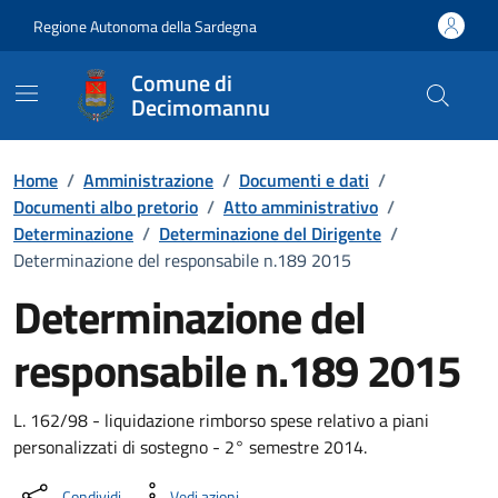
Vai ai contenuti
Vai al Footer
Regione Autonoma della Sardegna
Comune di
Decimomannu
Home
/
Amministrazione
/
Documenti e dati
/
Documenti albo pretorio
/
Atto amministrativo
/
Determinazione
/
Determinazione del Dirigente
/
Determinazione del responsabile n.189 2015
Determinazione del
responsabile n.189 2015
Dettaglio del documento
L. 162/98 - liquidazione rimborso spese relativo a piani
personalizzati di sostegno - 2° semestre 2014.
Condividi
Vedi azioni