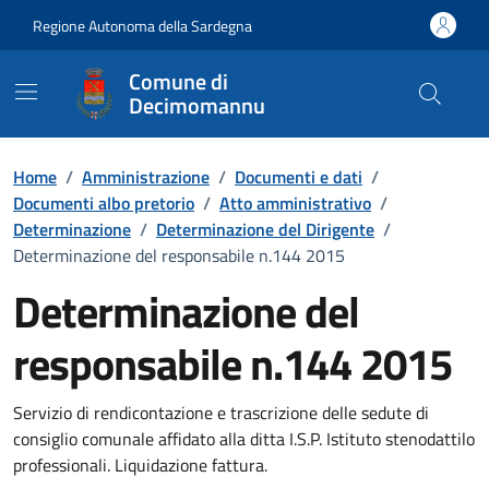
Vai ai contenuti
Vai al Footer
Regione Autonoma della Sardegna
Comune di
Decimomannu
Home
/
Amministrazione
/
Documenti e dati
/
Documenti albo pretorio
/
Atto amministrativo
/
Determinazione
/
Determinazione del Dirigente
/
Determinazione del responsabile n.144 2015
Determinazione del
responsabile n.144 2015
Dettaglio del documento
Servizio di rendicontazione e trascrizione delle sedute di
consiglio comunale affidato alla ditta I.S.P. Istituto stenodattilo
professionali. Liquidazione fattura.