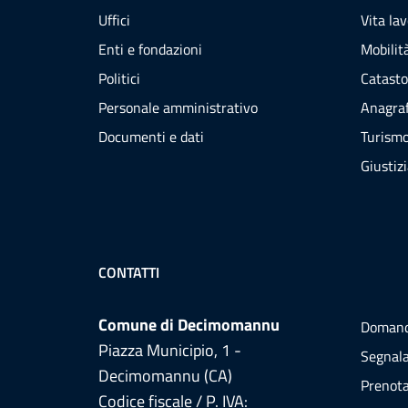
Uffici
Vita la
Enti e fondazioni
Mobilità
Politici
Catasto
Personale amministrativo
Anagraf
Documenti e dati
Turism
Giustiz
CONTATTI
Comune di Decimomannu
Domand
Piazza Municipio, 1 -
Segnala
Decimomannu (CA)
Prenot
Codice fiscale / P. IVA: