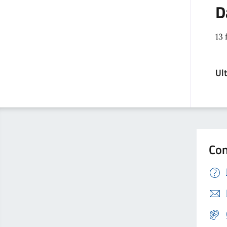
D
13 
Ul
Con