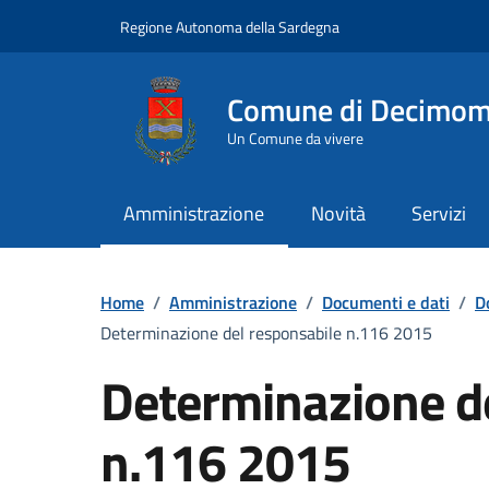
Vai ai contenuti
Vai al Footer
Regione Autonoma della Sardegna
Comune di Decimo
Un Comune da vivere
Amministrazione
Novità
Servizi
Home
/
Amministrazione
/
Documenti e dati
/
D
Determinazione del responsabile n.116 2015
Determinazione d
n.116 2015