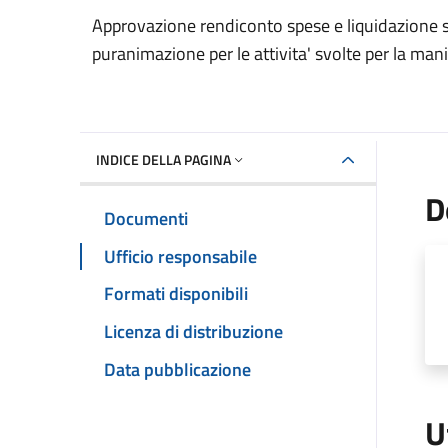
Dettaglio del documento
Approvazione rendiconto spese e liquidazione s
puranimazione per le attivita' svolte per la ma
INDICE DELLA PAGINA
D
Documenti
Ufficio responsabile
Formati disponibili
Licenza di distribuzione
Data pubblicazione
U