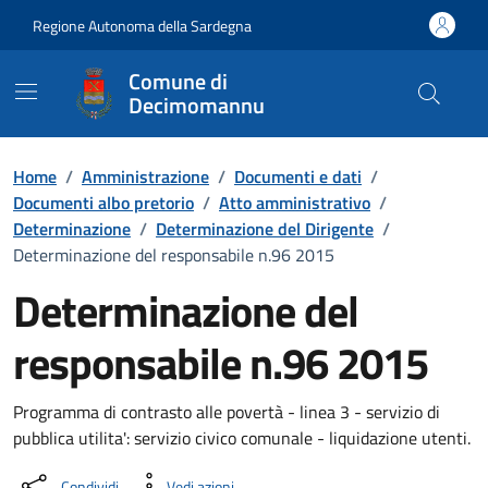
Vai ai contenuti
Vai al Footer
Regione Autonoma della Sardegna
Comune di
Decimomannu
Home
/
Amministrazione
/
Documenti e dati
/
Documenti albo pretorio
/
Atto amministrativo
/
Determinazione
/
Determinazione del Dirigente
/
Determinazione del responsabile n.96 2015
Determinazione del
responsabile n.96 2015
Dettaglio del documento
Programma di contrasto alle povertà - linea 3 - servizio di
pubblica utilita': servizio civico comunale - liquidazione utenti.
Condividi
Vedi azioni