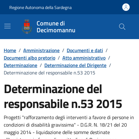
Vai ai contenuti
Vai al Footer
Regione Autonoma della Sardegna
Comune di
Decimomannu
Home
/
Amministrazione
/
Documenti e dati
/
Documenti albo pretorio
/
Atto amministrativo
/
Determinazione
/
Determinazione del Dirigente
/
Determinazione del responsabile n.53 2015
Determinazione del
responsabile n.53 2015
Dettaglio del documento
Progetti "rafforzamento degli interventi a favore di persone in
condizioni di disabilità gravissima" - D.G.R. N. 18/21 del 20
maggio 2014 - liquidazione delle somme destinate