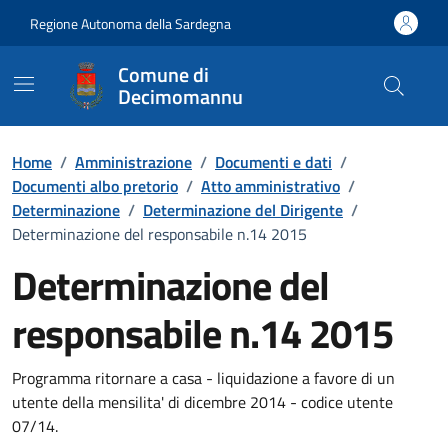
Vai ai contenuti
Vai al Footer
Regione Autonoma della Sardegna
Comune di
Decimomannu
Home
/
Amministrazione
/
Documenti e dati
/
Documenti albo pretorio
/
Atto amministrativo
/
Determinazione
/
Determinazione del Dirigente
/
Determinazione del responsabile n.14 2015
Determinazione del
responsabile n.14 2015
Dettaglio del documento
Programma ritornare a casa - liquidazione a favore di un
utente della mensilita' di dicembre 2014 - codice utente
07/14.