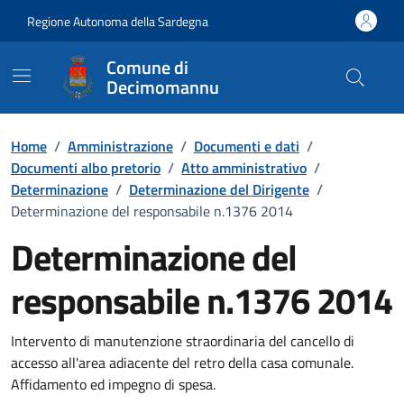
Vai ai contenuti
Vai al Footer
Regione Autonoma della Sardegna
Comune di
Decimomannu
Home
/
Amministrazione
/
Documenti e dati
/
Documenti albo pretorio
/
Atto amministrativo
/
Determinazione
/
Determinazione del Dirigente
/
Determinazione del responsabile n.1376 2014
Determinazione del
responsabile n.1376 2014
Dettaglio del documento
Intervento di manutenzione straordinaria del cancello di
accesso all'area adiacente del retro della casa comunale.
Affidamento ed impegno di spesa.