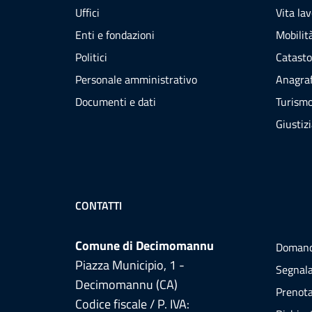
Uffici
Vita la
Enti e fondazioni
Mobilità
Politici
Catasto
Personale amministrativo
Anagraf
Documenti e dati
Turism
Giustiz
CONTATTI
Comune di Decimomannu
Domand
Piazza Municipio, 1 -
Segnala
Decimomannu (CA)
Prenot
Codice fiscale / P. IVA: