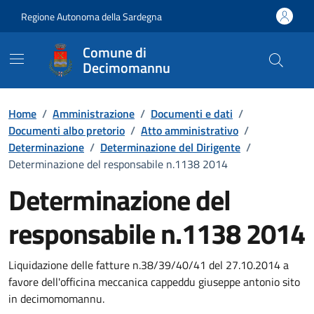
Vai ai contenuti
Vai al Footer
Regione Autonoma della Sardegna
Comune di
Decimomannu
Home
/
Amministrazione
/
Documenti e dati
/
Documenti albo pretorio
/
Atto amministrativo
/
Determinazione
/
Determinazione del Dirigente
/
Determinazione del responsabile n.1138 2014
Determinazione del
responsabile n.1138 2014
Dettaglio del documento
Liquidazione delle fatture n.38/39/40/41 del 27.10.2014 a
favore dell'officina meccanica cappeddu giuseppe antonio sito
in decimomomannu.