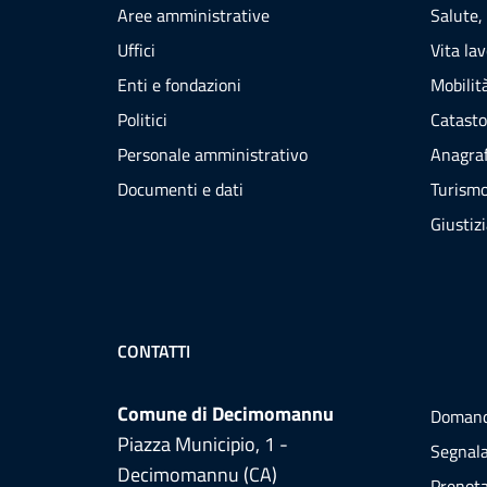
Aree amministrative
Salute,
Uffici
Vita la
Enti e fondazioni
Mobilità
Politici
Catasto
Personale amministrativo
Anagraf
Documenti e dati
Turism
Giustiz
CONTATTI
Comune di Decimomannu
Domand
Piazza Municipio, 1 -
Segnala
Decimomannu (CA)
Prenot