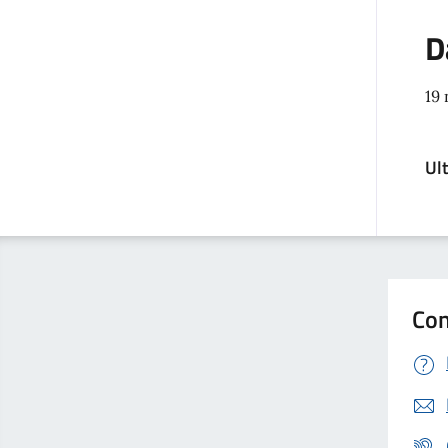
D
19
Ul
Con