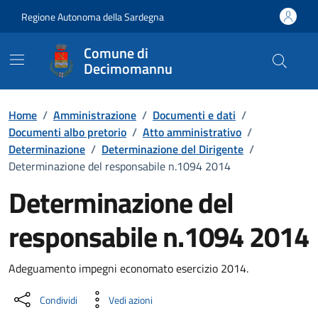
Vai ai contenuti
Vai al Footer
Regione Autonoma della Sardegna
Comune di
Decimomannu
Home
/
Amministrazione
/
Documenti e dati
/
Documenti albo pretorio
/
Atto amministrativo
/
Determinazione
/
Determinazione del Dirigente
/
Determinazione del responsabile n.1094 2014
Determinazione del
responsabile n.1094 2014
Dettaglio del documento
Adeguamento impegni economato esercizio 2014.
Condividi
Vedi azioni