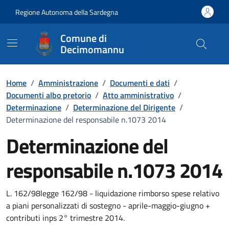
Vai ai contenuti
Vai al Footer
Regione Autonoma della Sardegna
Comune di
Decimomannu
Home
/
Amministrazione
/
Documenti e dati
/
Documenti albo pretorio
/
Atto amministrativo
/
Determinazione
/
Determinazione del Dirigente
/
Determinazione del responsabile n.1073 2014
Determinazione del
responsabile n.1073 2014
Dettaglio del documento
L. 162/98legge 162/98 - liquidazione rimborso spese relativo
a piani personalizzati di sostegno - aprile-maggio-giugno +
contributi inps 2° trimestre 2014.