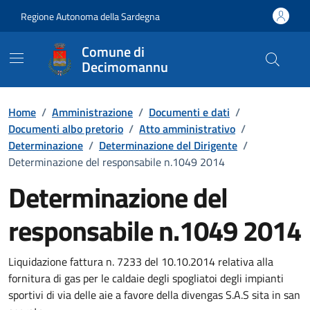
Vai ai contenuti
Vai al Footer
Regione Autonoma della Sardegna
Comune di
Decimomannu
Home
/
Amministrazione
/
Documenti e dati
/
Documenti albo pretorio
/
Atto amministrativo
/
Determinazione
/
Determinazione del Dirigente
/
Determinazione del responsabile n.1049 2014
Determinazione del
responsabile n.1049 2014
Dettaglio del documento
Liquidazione fattura n. 7233 del 10.10.2014 relativa alla
fornitura di gas per le caldaie degli spogliatoi degli impianti
sportivi di via delle aie a favore della divengas S.A.S sita in san