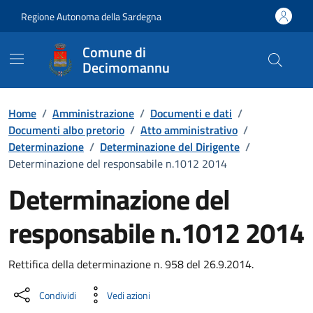
Vai ai contenuti
Vai al Footer
Regione Autonoma della Sardegna
Comune di
Decimomannu
Home
/
Amministrazione
/
Documenti e dati
/
Documenti albo pretorio
/
Atto amministrativo
/
Determinazione
/
Determinazione del Dirigente
/
Determinazione del responsabile n.1012 2014
Determinazione del
responsabile n.1012 2014
Dettaglio del documento
Rettifica della determinazione n. 958 del 26.9.2014.
Condividi
Vedi azioni