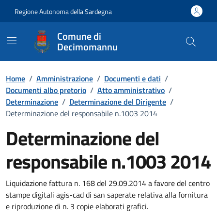
Vai ai contenuti
Vai al Footer
Regione Autonoma della Sardegna
Comune di
Decimomannu
Home
/
Amministrazione
/
Documenti e dati
/
Documenti albo pretorio
/
Atto amministrativo
/
Determinazione
/
Determinazione del Dirigente
/
Determinazione del responsabile n.1003 2014
Determinazione del
responsabile n.1003 2014
Dettaglio del documento
Liquidazione fattura n. 168 del 29.09.2014 a favore del centro
stampe digitali agis-cad di san saperate relativa alla fornitura
e riproduzione di n. 3 copie elaborati grafici.