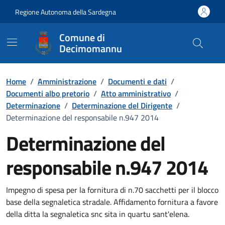
Vai ai contenuti
Vai al Footer
Regione Autonoma della Sardegna
Comune di
Decimomannu
Home
/
Amministrazione
/
Documenti e dati
/
Documenti albo pretorio
/
Atto amministrativo
/
Determinazione
/
Determinazione del Dirigente
/
Determinazione del responsabile n.947 2014
Determinazione del
responsabile n.947 2014
Dettaglio del documento
Impegno di spesa per la fornitura di n.70 sacchetti per il blocco
base della segnaletica stradale. Affidamento fornitura a favore
della ditta la segnaletica snc sita in quartu sant'elena.