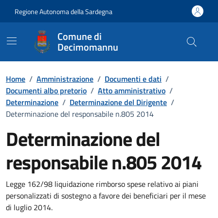
Vai ai contenuti
Vai al Footer
Regione Autonoma della Sardegna
Comune di
Decimomannu
Home
/
Amministrazione
/
Documenti e dati
/
Documenti albo pretorio
/
Atto amministrativo
/
Determinazione
/
Determinazione del Dirigente
/
Determinazione del responsabile n.805 2014
Determinazione del
responsabile n.805 2014
Dettaglio del documento
Legge 162/98 liquidazione rimborso spese relativo ai piani
personalizzati di sostegno a favore dei beneficiari per il mese
di luglio 2014.