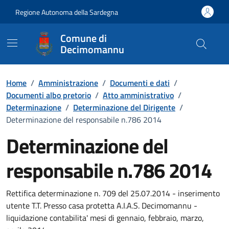
Vai ai contenuti
Vai al Footer
Regione Autonoma della Sardegna
Comune di
Decimomannu
Home
/
Amministrazione
/
Documenti e dati
/
Documenti albo pretorio
/
Atto amministrativo
/
Determinazione
/
Determinazione del Dirigente
/
Determinazione del responsabile n.786 2014
Determinazione del
responsabile n.786 2014
Dettaglio del documento
Rettifica determinazione n. 709 del 25.07.2014 - inserimento
utente T.T. Presso casa protetta A.I.A.S. Decimomannu -
liquidazione contabilita' mesi di gennaio, febbraio, marzo,