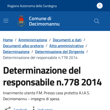
Vai ai contenuti
Vai al Footer
Regione Autonoma della Sardegna
Comune di
Decimomannu
Home
/
Amministrazione
/
Documenti e dati
/
Documenti albo pretorio
/
Atto amministrativo
/
Determinazione
/
Determinazione del Dirigente
/
Determinazione del responsabile n.778 2014
Determinazione del
responsabile n.778 2014
Dettaglio del documento
Inserimento utente F.M. Presso casa protetta A.I.A.S.
Decimomannu - impegno di spesa.
Condividi
Vedi azioni