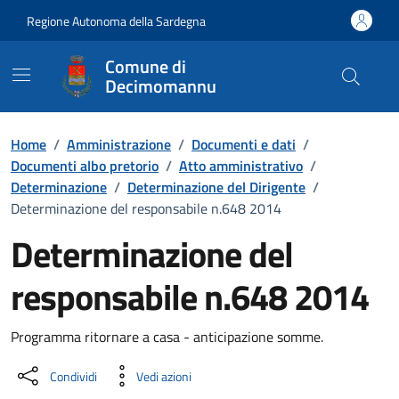
Vai ai contenuti
Vai al Footer
Regione Autonoma della Sardegna
Comune di
Decimomannu
Home
/
Amministrazione
/
Documenti e dati
/
Documenti albo pretorio
/
Atto amministrativo
/
Determinazione
/
Determinazione del Dirigente
/
Determinazione del responsabile n.648 2014
Determinazione del
responsabile n.648 2014
Dettaglio del documento
Programma ritornare a casa - anticipazione somme.
Condividi
Vedi azioni