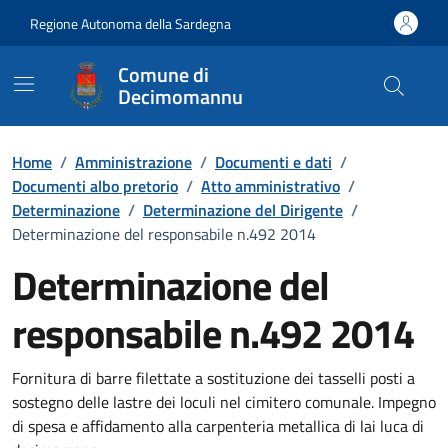
Vai ai contenuti
Vai al Footer
Regione Autonoma della Sardegna
Comune di
Decimomannu
Home
/
Amministrazione
/
Documenti e dati
/
Documenti albo pretorio
/
Atto amministrativo
/
Determinazione
/
Determinazione del Dirigente
/
Determinazione del responsabile n.492 2014
Determinazione del
responsabile n.492 2014
Dettaglio del documento
Fornitura di barre filettate a sostituzione dei tasselli posti a
sostegno delle lastre dei loculi nel cimitero comunale. Impegno
di spesa e affidamento alla carpenteria metallica di lai luca di