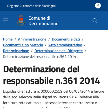
Vai ai contenuti
Vai al Footer
Regione Autonoma della Sardegna
Comune di
Decimomannu
Home
/
Amministrazione
/
Documenti e dati
/
Documenti albo pretorio
/
Atto amministrativo
/
Determinazione
/
Determinazione del Dirigente
/
Determinazione del responsabile n.361 2014
Determinazione del
responsabile n.361 2014
Dettaglio del documento
Liquidazione fattura n. 0000002559 del 06/03/2014 a favore
della soc. Telecom italia digital solutions S.P.A. Relativa alla
fornitura rete dati mpls - accesso internet centralizzato e