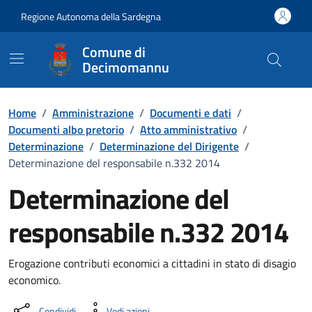
Vai ai contenuti
Vai al Footer
Regione Autonoma della Sardegna
Comune di
Decimomannu
Home
/
Amministrazione
/
Documenti e dati
/
Documenti albo pretorio
/
Atto amministrativo
/
Determinazione
/
Determinazione del Dirigente
/
Determinazione del responsabile n.332 2014
Determinazione del
responsabile n.332 2014
Dettaglio del documento
Erogazione contributi economici a cittadini in stato di disagio
economico.
Condividi
Vedi azioni