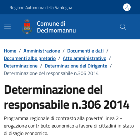
Vai ai contenuti
Vai al Footer
Regione Autonoma della Sardegna
Comune di
Decimomannu
Home
/
Amministrazione
/
Documenti e dati
/
Documenti albo pretorio
/
Atto amministrativo
/
Determinazione
/
Determinazione del Dirigente
/
Determinazione del responsabile n.306 2014
Determinazione del
responsabile n.306 2014
Dettaglio del documento
Programma regionale di contrasto alla poverta' linea 2 -
erogazione contributo economico a favore di cittadini in stato
di disagio economico.