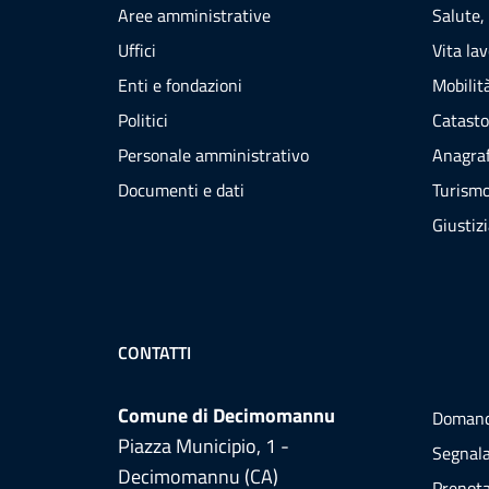
Aree amministrative
Salute,
Uffici
Vita la
Enti e fondazioni
Mobilità
Politici
Catasto
Personale amministrativo
Anagraf
Documenti e dati
Turism
Giustiz
CONTATTI
Comune di Decimomannu
Domand
Piazza Municipio, 1 -
Segnala
Decimomannu (CA)
Prenot