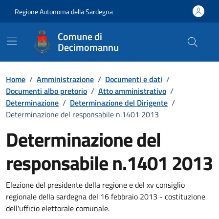
Vai ai contenuti
Vai al Footer
Regione Autonoma della Sardegna
Comune di
Decimomannu
Home
/
Amministrazione
/
Documenti e dati
/
Documenti albo pretorio
/
Atto amministrativo
/
Determinazione
/
Determinazione del Dirigente
/
Determinazione del responsabile n.1401 2013
Determinazione del
responsabile n.1401 2013
Dettaglio del documento
Elezione del presidente della regione e del xv consiglio
regionale della sardegna del 16 febbraio 2013 - costituzione
dell'ufficio elettorale comunale.