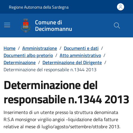
Vai ai contenuti
Vai al Footer
Regione Autonoma della Sardegna
Comune di
Decimomannu
Home
/
Amministrazione
/
Documenti e dati
/
Documenti albo pretorio
/
Atto amministrativo
/
Determinazione
/
Determinazione del Dirigente
/
Determinazione del responsabile n.1344 2013
Determinazione del
responsabile n.1344 2013
Dettaglio del documento
Inserimento di un utente presso la struttura denominata
R.S.A monsignor virgilio angioi -liquidazione della fatture
relative al mese di luglio/agosto/settembre/ottobre 2013.