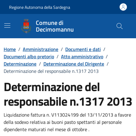
Vai ai contenuti
Vai al Footer
Regione Autonoma della Sardegna
Comune di
Decimomannu
Home
/
Amministrazione
/
Documenti e dati
/
Documenti albo pretorio
/
Atto amministrativo
/
Determinazione
/
Determinazione del Dirigente
/
Determinazione del responsabile n.1317 2013
Determinazione del
responsabile n.1317 2013
Dettaglio del documento
Liquidazione fattura n. V113024199 del 13/11/2013 a favore
della sodexo relativa ai buoni pasto spettanti al personale
dipendente maturati nel mese di ottobre .