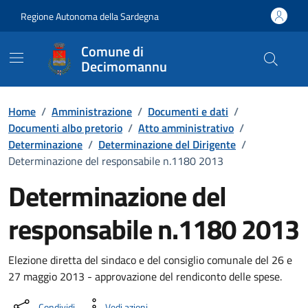
Vai ai contenuti
Vai al Footer
Regione Autonoma della Sardegna
Comune di
Decimomannu
Home
/
Amministrazione
/
Documenti e dati
/
Documenti albo pretorio
/
Atto amministrativo
/
Determinazione
/
Determinazione del Dirigente
/
Determinazione del responsabile n.1180 2013
Determinazione del
responsabile n.1180 2013
Dettaglio del documento
Elezione diretta del sindaco e del consiglio comunale del 26 e
27 maggio 2013 - approvazione del rendiconto delle spese.
Condividi
Vedi azioni